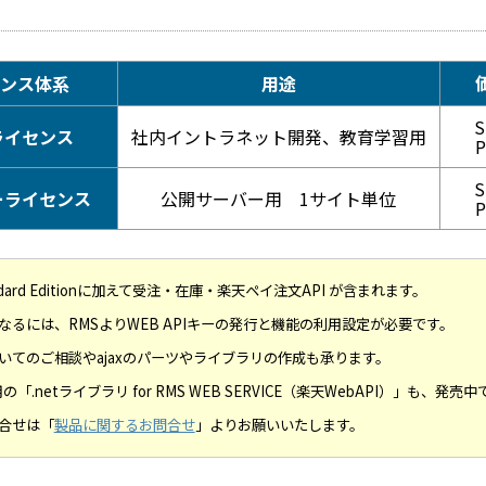
ンス体系
用途
S
ライセンス
社内イントラネット開発、教育学習用
P
S
ーライセンス
公開サーバー用 1サイト単位
P
はStandard Editionに加えて受注・在庫・楽天ペイ注文API が含まれます。
利用になるには、RMSよりWEB APIキーの発行と機能の利用設定が必要です。
いてのご相談やajaxのパーツやライブラリの作成も承ります。
「.netライブラリ for RMS WEB SERVICE（楽天WebAPI）」も、発売中
合せは「
製品に関するお問合せ
」よりお願いいたします。